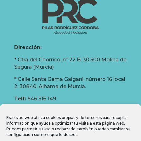
Dirección:
* Ctra del Chorrico, nº 22 B, 30.500 Molina de
Segura (Murcia)
* Calle Santa Gema Galgani, número 16 local
2. 30840. Alhama de Murcia.
Telf:
646 516 149
Correo:
info@prcabogados.com
Este sitio web utiliza cookies propias y de terceros para recopilar
información que ayuda a optimizar tu visita a esta página web.
Puedes permitir su uso o rechazarlo, también puedes cambiar su
configuración siempre que lo desees.